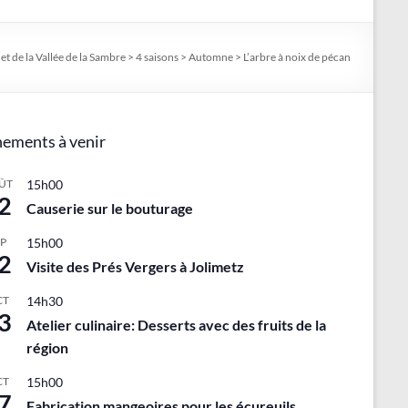
t de la Vallée de la Sambre
>
4 saisons
>
Automne
>
L’arbre à noix de pécan
ements à venir
ÛT
15h00
2
Causerie sur le bouturage
EP
15h00
2
Visite des Prés Vergers à Jolimetz
CT
14h30
3
Atelier culinaire: Desserts avec des fruits de la
région
CT
15h00
7
Fabrication mangeoires pour les écureuils