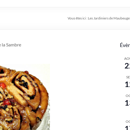
Vous êtes ici :
Les Jardiniers de Maubeuge e
e la Sambre
Évèn
AO
2
S
1
O
1
O
1