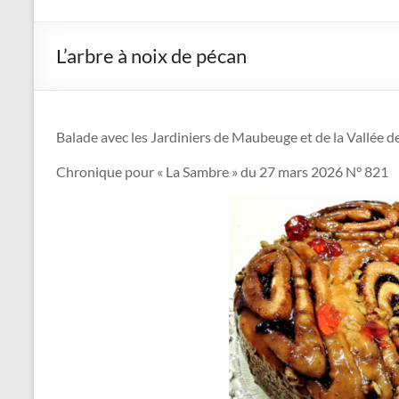
Jardiniers
de
L’arbre à noix de pécan
Maubeuge
et
Balade avec les Jardiniers de Maubeuge et de la Vallée d
de
Chronique pour « La Sambre » du 27 mars 2026 N° 821
la
Vallée
de
la
Sambre
Le
jardin