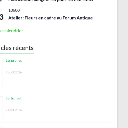
CT
10h00
3
Atelier: Fleurs en cadre au Forum Antique
le calendrier
icles récents
Les prunes
7 août 2026
L’artichaut
7 août 2026