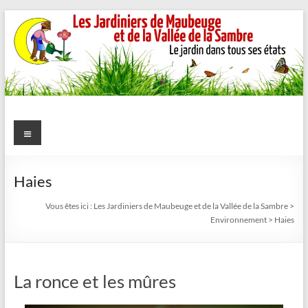
Aller
au
contenu
Les
Menu
Jardiniers
de
Haies
Maubeuge
Vous êtes ici :
Les Jardiniers de Maubeuge et de la Vallée de la Sambre
>
Environnement
>
Haies
et
de
La ronce et les mûres
la