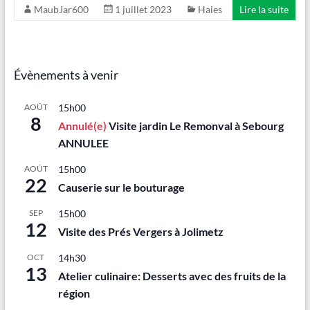
MaubJar600
1 juillet 2023
Haies
Lire la suite
Évènements à venir
AOÛT
15h00
8
Annulé(e)
Visite jardin Le Remonval à Sebourg
ANNULEE
AOÛT
15h00
22
Causerie sur le bouturage
SEP
15h00
12
Visite des Prés Vergers à Jolimetz
OCT
14h30
13
Atelier culinaire: Desserts avec des fruits de la
région