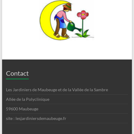
Contact
Les Jardiniers de Maubeuge et de la Vallée de la Sambre
Allée de la Polyclinique
59600 Maubeuge
site : lesjardiniersdemaubeuge.fr