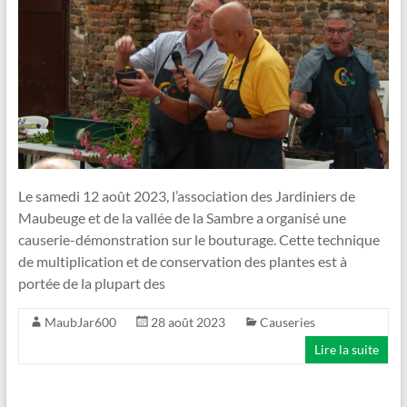
Vallée
de
la
Sambre
Le
jardin
dans
Le samedi 12 août 2023, l’association des Jardiniers de
tous
Maubeuge et de la vallée de la Sambre a organisé une
ses
causerie-démonstration sur le bouturage. Cette technique
états
de multiplication et de conservation des plantes est à
!
portée de la plupart des
MaubJar600
28 août 2023
Causeries
Lire la suite