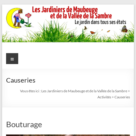
Aller
au
contenu
Les
Menu
Jardiniers
de
Causeries
Maubeuge
Vous êtes ici :
Les Jardiniers de Maubeuge et de la Vallée de la Sambre
>
Activités
>
Causeries
et
de
Bouturage
la