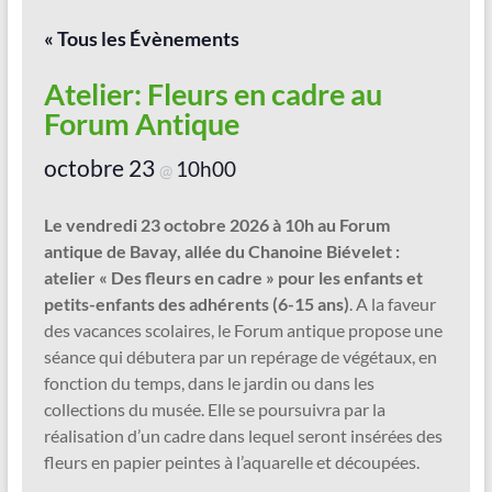
Vallée
de
« Tous les Évènements
la
Atelier: Fleurs en cadre au
Sambre
Forum Antique
Le
octobre 23
10h00
@
jardin
dans
Le vendredi 23 octobre 2026 à 10h au Forum
tous
antique de Bavay, allée du Chanoine Biévelet :
ses
atelier « Des fleurs en cadre » pour les enfants et
états
petits-enfants des adhérents (6-15 ans)
. A la faveur
!
des vacances scolaires, le Forum antique propose une
séance qui débutera par un repérage de végétaux, en
fonction du temps, dans le jardin ou dans les
collections du musée. Elle se poursuivra par la
réalisation d’un cadre dans lequel seront insérées des
fleurs en papier peintes à l’aquarelle et découpées.