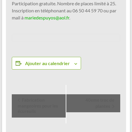
Participation gratuite. Nombre de places limité à 25.
Inscription en téléphonant au 06 50 44 59 70 ou par
mail à
mariedespuyos@aol.fr
.
Ajouter au calendrier
N
Fabrication
40eme troc de
mangeoires pour les
a
plantes
écureuils
v
i