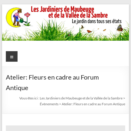
Aller
au
contenu
Les
Menu
Jardiniers
de
Atelier: Fleurs en cadre au Forum
Maubeuge
Antique
et
Vous êtes ici :
Les Jardiniers de Maubeuge et de la Vallée de la Sambre
>
Évènements
>
Atelier: Fleurs en cadre au Forum Antique
de
la