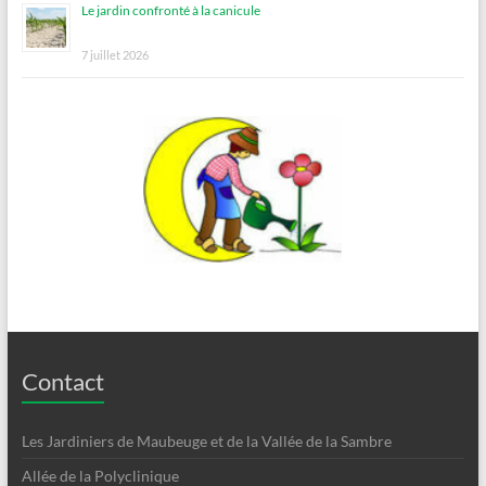
Le jardin confronté à la canicule
7 juillet 2026
Contact
Les Jardiniers de Maubeuge et de la Vallée de la Sambre
Allée de la Polyclinique