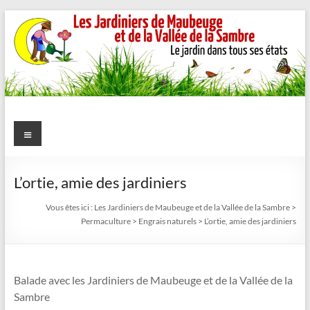
Aller
au
contenu
Les
Menu
Jardiniers
de
L’ortie, amie des jardiniers
Maubeuge
Vous êtes ici :
Les Jardiniers de Maubeuge et de la Vallée de la Sambre
>
Permaculture
>
Engrais naturels
>
L’ortie, amie des jardiniers
et
de
Balade avec les Jardiniers de Maubeuge et de la Vallée de la
la
Sambre