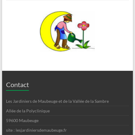
Contact
Les Jardiniers de Maubeuge et de la Vallée de la Sambre
Allée de la Polyclinique
59600 Maubeuge
site : lesjardiniersdemaubeuge.fr