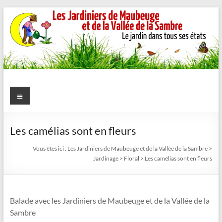
Aller
au
contenu
Les
Menu
Jardiniers
de
Les camélias sont en fleurs
Maubeuge
Vous êtes ici :
Les Jardiniers de Maubeuge et de la Vallée de la Sambre
>
Jardinage
>
Floral
>
Les camélias sont en fleurs
et
de
Balade avec les Jardiniers de Maubeuge et de la Vallée de la
la
Sambre