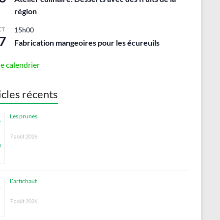
région
CT
15h00
7
Fabrication mangeoires pour les écureuils
le calendrier
icles récents
Les prunes
7 août 2026
L’artichaut
7 août 2026