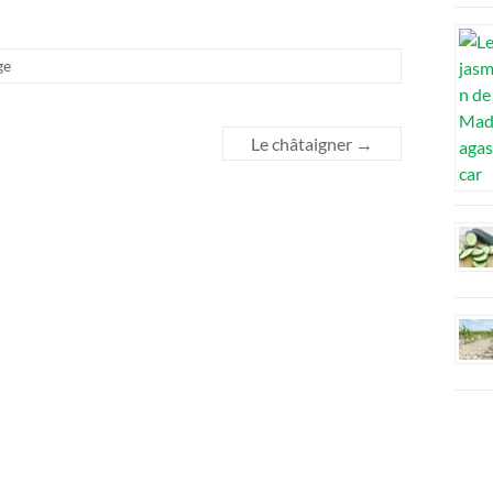
ge
Le châtaigner
→