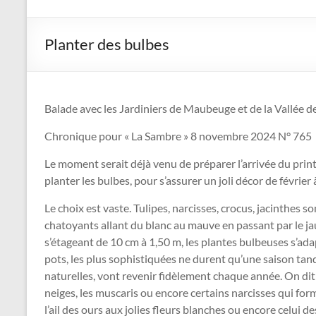
Jardiniers
de
Planter des bulbes
Maubeuge
et
Balade avec les Jardiniers de Maubeuge et de la Vallée d
de
Chronique pour « La Sambre » 8 novembre 2024 N° 765
la
Le moment serait déjà venu de préparer l’arrivée du print
Vallée
planter les bulbes, pour s’assurer un joli décor de février
de
Le choix est vaste. Tulipes, narcisses, crocus, jacinthes s
la
chatoyants allant du blanc au mauve en passant par le jaun
s’étageant de 10 cm à 1,50 m, les plantes bulbeuses s’adap
Sambre
pots, les plus sophistiquées ne durent qu’une saison tand
naturelles, vont revenir fidèlement chaque année. On dit 
Le
neiges, les muscaris ou encore certains narcisses qui forme
jardin
l’ail des ours aux jolies fleurs blanches ou encore celui d