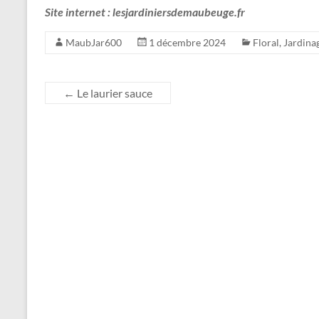
Site internet : lesjardiniersdemaubeuge.fr
MaubJar600
1 décembre 2024
Floral
,
Jardina
←
Le laurier sauce