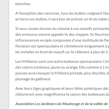
dans
blanches.
tous
ses
A l’exception des narcisses, tous les bulbes craignent l’e
états
en terre vos bulbes, il sera bon de prévoir un lit de sable q
!
Si vous voulez donner du volume à vos massifs printanier
des eremurus encore appelés lis des steppes. Ils fleurir
inflorescences en épis composées d’une multitude de fleu
floraison est spectaculaire et s’échelonne longuement à p
les installer en fond de massif car ils s’élèvent à plus de 
Les fritillaires sont une autre bulbeuse spectaculaire. L
des coloris lumineux, jaune ou orange. Elle culmine à 1 m 
pouvez aussi essayer la fritillaire pintade, plus discrète, 
plumage du gallinacé.
Avec leurs tiges graphiques et leurs têtes sphériques décl
clôtureront avec magnificence la saison des bulbeuses da
Association Les Jardiniers de Maubeuge et de la vallée de