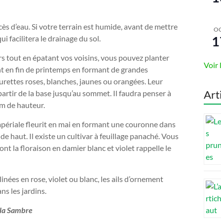
xcès d’eau. Si votre terrain est humide, avant de mettre
O
1
ui facilitera le drainage du sol.
s tout en épatant vos voisins, vous pouvez planter
Voir 
ont en fin de printemps en formant de grandes
rettes roses, blanches, jaunes ou orangées. Leur
Art
artir de la base jusqu’au sommet. Il faudra penser à
1 m de hauteur.
’impériale fleurit en mai en formant une couronne dans
de haut. Il existe un cultivar à feuillage panaché. Vous
dont la floraison en damier blanc et violet rappelle le
inées en rose, violet ou blanc, les ails d’ornement
ns les jardins.
 la Sambre