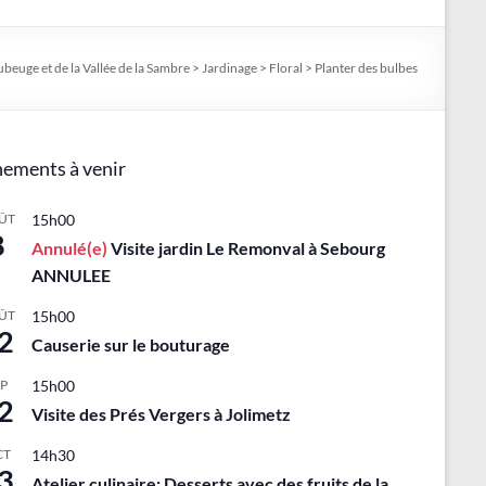
ubeuge et de la Vallée de la Sambre
>
Jardinage
>
Floral
>
Planter des bulbes
ements à venir
ÛT
15h00
8
Annulé(e)
Visite jardin Le Remonval à Sebourg
ANNULEE
ÛT
15h00
2
Causerie sur le bouturage
EP
15h00
2
Visite des Prés Vergers à Jolimetz
CT
14h30
3
Atelier culinaire: Desserts avec des fruits de la