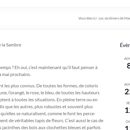
Vous êtes ici :
Les Jardiniers de Ma
e la Sambre
Évèn
AO
emps ? Eh oui, c’est maintenant qu’il faut penser à
 à mai prochains.
AO
ont les plus connus. De toutes les formes, de coloris
2
e, l’orangé, le rose, le bleu, de toutes les hauteurs
tent à toutes les situations. En pleine terre ou en
S
is que les autres, plus robustes et souvent plus
1
qu’elles se naturalisent, comme le font les perce-
nt de véritables tapis de fleurs. C’est aussi le cas de
O
1
es jacinthes des bois aux clochettes bleues et parfois