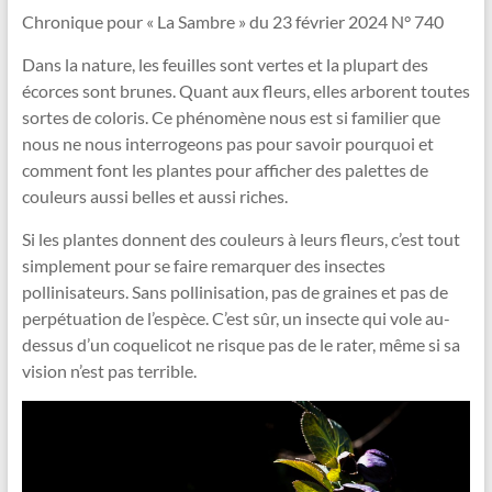
Vallée
Chronique pour « La Sambre » du 23 février 2024 N° 740
de
Dans la nature, les feuilles sont vertes et la plupart des
la
écorces sont brunes. Quant aux fleurs, elles arborent toutes
Sambre
sortes de coloris. Ce phénomène nous est si familier que
nous ne nous interrogeons pas pour savoir pourquoi et
Le
comment font les plantes pour afficher des palettes de
jardin
couleurs aussi belles et aussi riches.
dans
Si les plantes donnent des couleurs à leurs fleurs, c’est tout
tous
simplement pour se faire remarquer des insectes
ses
pollinisateurs. Sans pollinisation, pas de graines et pas de
états
perpétuation de l’espèce. C’est sûr, un insecte qui vole au-
!
dessus d’un coquelicot ne risque pas de le rater, même si sa
vision n’est pas terrible.