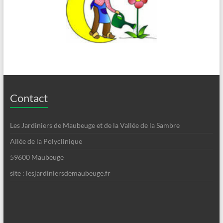
Contact
Les Jardiniers de Maubeuge et de la Vallée de la Sambre
Allée de la Polyclinique
59600 Maubeuge
site : lesjardiniersdemaubeuge.fr