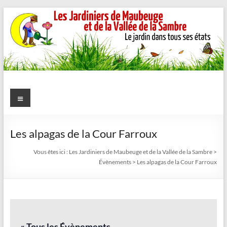
Aller
au
contenu
Les
Menu
Jardiniers
de
Les alpagas de la Cour Farroux
Maubeuge
Vous êtes ici :
Les Jardiniers de Maubeuge et de la Vallée de la Sambre
>
Évènements
>
Les alpagas de la Cour Farroux
et
de
la
« Tous les Évènements