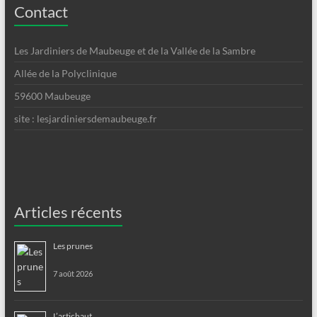
t
Contact
i
o
Les Jardiniers de Maubeuge et de la Vallée de la Sambre
n
Allée de la Polyclinique
É
59600 Maubeuge
v
site : lesjardiniersdemaubeuge.fr
è
n
e
m
Articles récents
e
Les prunes
n
t
7 août 2026
L’artichaut