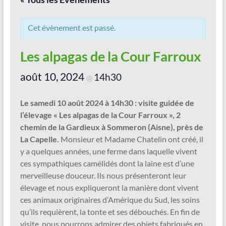
Vallée
de
Cet évènement est passé.
la
Les alpagas de la Cour Farroux
Sambre
août 10, 2024
Le
14h30
@
jardin
dans
Le samedi 10 août 2024 à 14h30 : visite guidée de
tous
l’élevage « Les alpagas de la Cour Farroux », 2
ses
chemin de la Gardieux à Sommeron (Aisne), près de
états
La Capelle.
Monsieur et Madame Chatelin ont créé, il
!
y a quelques années, une ferme dans laquelle vivent
ces sympathiques camélidés dont la laine est d’une
merveilleuse douceur. Ils nous présenteront leur
élevage et nous expliqueront la manière dont vivent
ces animaux originaires d’Amérique du Sud, les soins
qu’ils requièrent, la tonte et ses débouchés. En fin de
visite, nous pourrons admirer des objets fabriqués en