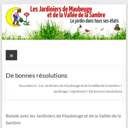
Aller
au
contenu
Les
Menu
Jardiniers
de
De bonnes résolutions
Maubeuge
Vous êtes ici :
Les Jardiniers de Maubeuge et de la Vallée de la Sambre
>
Jardinage
>
Agrément
>
De bonnes résolutions
et
de
Balade avec les Jardiniers de Maubeuge et de la Vallée de la
la
Sambre