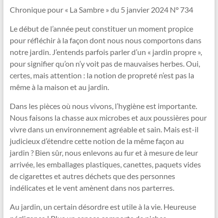
Vallée
Chronique pour « La Sambre » du 5 janvier 2024 N° 734
de
Le début de l’année peut constituer un moment propice
la
pour réfléchir à la façon dont nous nous comportons dans
Sambre
notre jardin. J’entends parfois parler d’un « jardin propre »,
pour signifier qu’on n’y voit pas de mauvaises herbes. Oui,
Le
certes, mais attention : la notion de propreté n’est pas la
jardin
même à la maison et au jardin.
dans
Dans les pièces où nous vivons, l’hygiène est importante.
tous
Nous faisons la chasse aux microbes et aux poussières pour
ses
vivre dans un environnement agréable et sain. Mais est-il
états
judicieux d’étendre cette notion de la même façon au
!
jardin ? Bien sûr, nous enlevons au fur et à mesure de leur
arrivée, les emballages plastiques, canettes, paquets vides
de cigarettes et autres déchets que des personnes
indélicates et le vent amènent dans nos parterres.
Au jardin, un certain désordre est utile à la vie. Heureuse