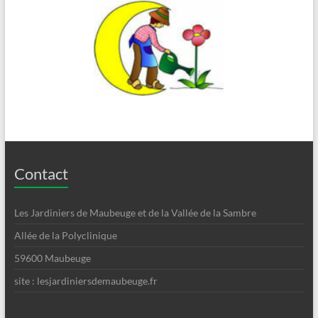
Contact
Les Jardiniers de Maubeuge et de la Vallée de la Sambre
Allée de la Polyclinique
59600 Maubeuge
site : lesjardiniersdemaubeuge.fr