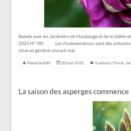
dans
tous
ses
états
!
Balade avec les Jardiniers de Maubeuge et de la Vallée 
2025 N° 785 Les rhododendrons sont des arbustes à f
situe en général courant mai.
MaubJar600
20 mai 2025
4 saisons
,
Floral
,
Ja
La saison des asperges commence