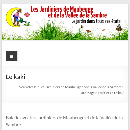
Aller
au
contenu
Les
Menu
Jardiniers
de
Le kaki
Maubeuge
Vous êtes ici :
Les Jardiniers de Maubeuge et de la Vallée de la Sambre
>
Jardinage
>
Fruitiers
>
Le kaki
et
de
Balade avec les Jardiniers de Maubeuge et de la Vallée de la
la
Sambre