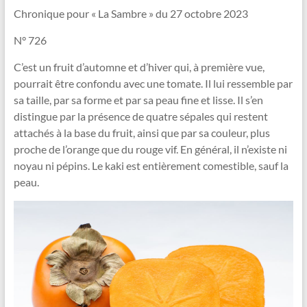
Vallée
Chronique pour « La Sambre » du 27 octobre 2023
de
N° 726
la
C’est un fruit d’automne et d’hiver qui, à première vue,
Sambre
pourrait être confondu avec une tomate. Il lui ressemble par
sa taille, par sa forme et par sa peau fine et lisse. Il s’en
Le
distingue par la présence de quatre sépales qui restent
jardin
attachés à la base du fruit, ainsi que par sa couleur, plus
dans
proche de l’orange que du rouge vif. En général, il n’existe ni
tous
noyau ni pépins. Le kaki est entièrement comestible, sauf la
ses
peau.
états
!