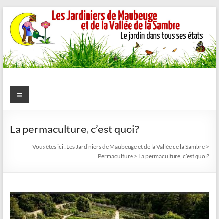
Aller
au
contenu
Les
Menu
Jardiniers
de
La permaculture, c’est quoi?
Maubeuge
Vous êtes ici :
Les Jardiniers de Maubeuge et de la Vallée de la Sambre
>
Permaculture
>
La permaculture, c’est quoi?
et
de
la