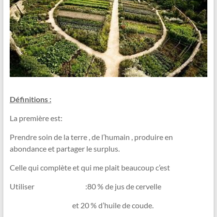
Vallée
de
la
Sambre
Le
jardin
dans
Définitions :
tous
La première est:
ses
états
Prendre soin de la terre , de l’humain , produire en
!
abondance et partager le surplus.
Celle qui complète et qui me plait beaucoup c’est
Utiliser :80 % de jus de cervelle
et 20 % d’huile de coude.