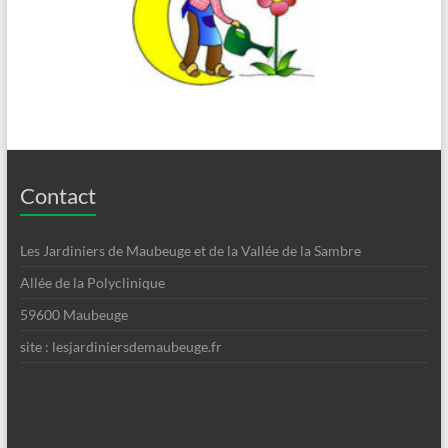
Contact
Les Jardiniers de Maubeuge et de la Vallée de la Sambre
Allée de la Polyclinique
59600 Maubeuge
site : lesjardiniersdemaubeuge.fr