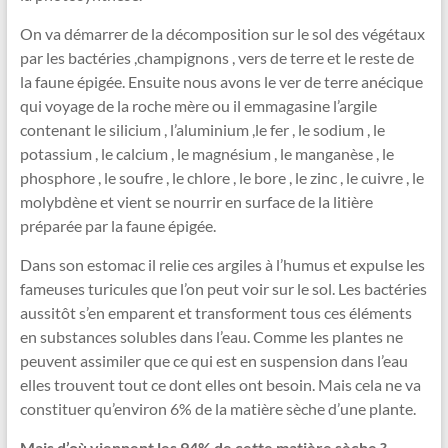
On va démarrer de la décomposition sur le sol des végétaux
par les bactéries ,champignons , vers de terre et le reste de
la faune épigée. Ensuite nous avons le ver de terre anécique
qui voyage de la roche mère ou il emmagasine l’argile
contenant le silicium , l’aluminium ,le fer , le sodium , le
potassium , le calcium , le magnésium , le manganèse , le
phosphore , le soufre , le chlore , le bore , le zinc , le cuivre , le
molybdène et vient se nourrir en surface de la litière
préparée par la faune épigée.
Dans son estomac il relie ces argiles à l’humus et expulse les
fameuses turicules que l’on peut voir sur le sol. Les bactéries
aussitôt s’en emparent et transforment tous ces éléments
en substances solubles dans l’eau. Comme les plantes ne
peuvent assimiler que ce qui est en suspension dans l’eau
elles trouvent tout ce dont elles ont besoin. Mais cela ne va
constituer qu’environ 6% de la matière sèche d’une plante.
Mais d’où viennent les 94% de cette matière sèche ?