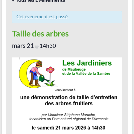
Vallée
de
Cet évènement est passé.
la
Taille des arbres
Sambre
mars 21
Le
14h30
@
jardin
dans
tous
ses
états
!