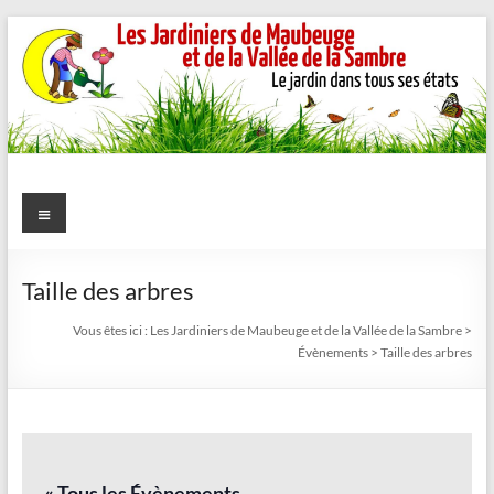
Aller
au
contenu
Les
Menu
Jardiniers
de
Taille des arbres
Maubeuge
Vous êtes ici :
Les Jardiniers de Maubeuge et de la Vallée de la Sambre
>
Évènements
>
Taille des arbres
et
de
la
« Tous les Évènements