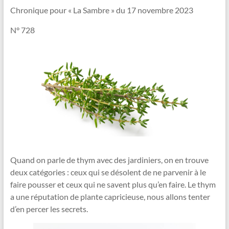
Vallée
Chronique pour « La Sambre » du 17 novembre 2023
de
N° 728
la
Sambre
Le
jardin
dans
tous
ses
états
!
Quand on parle de thym avec des jardiniers, on en trouve
deux catégories : ceux qui se désolent de ne parvenir à le
faire pousser et ceux qui ne savent plus qu’en faire. Le thym
a une réputation de plante capricieuse, nous allons tenter
d’en percer les secrets.