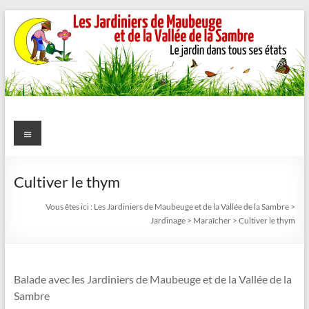
Aller
au
contenu
Les
Menu
Jardiniers
de
Cultiver le thym
Maubeuge
Vous êtes ici :
Les Jardiniers de Maubeuge et de la Vallée de la Sambre
>
Jardinage
>
Maraîcher
>
Cultiver le thym
et
de
Balade avec les Jardiniers de Maubeuge et de la Vallée de la
la
Sambre