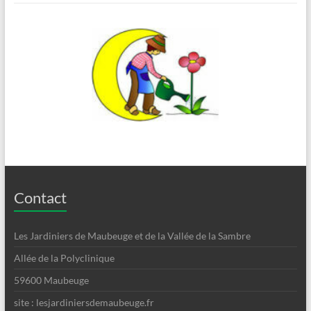
Contact
Les Jardiniers de Maubeuge et de la Vallée de la Sambre
Allée de la Polyclinique
59600 Maubeuge
site : lesjardiniersdemaubeuge.fr