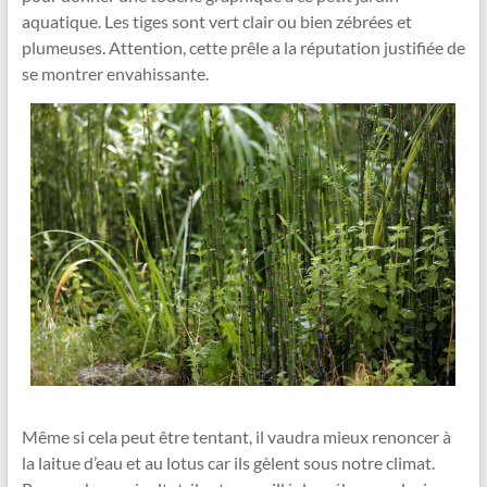
aquatique. Les tiges sont vert clair ou bien zébrées et
plumeuses. Attention, cette prêle a la réputation justifiée de
se montrer envahissante.
Même si cela peut être tentant, il vaudra mieux renoncer à
la laitue d’eau et au lotus car ils gèlent sous notre climat.