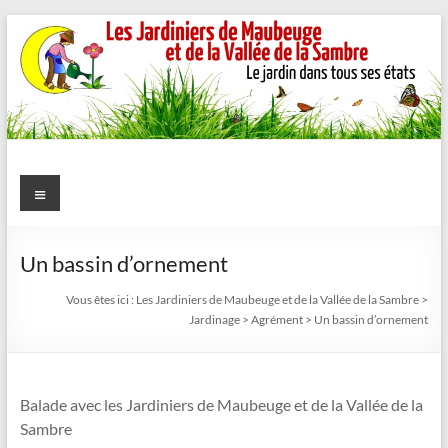
Aller
au
contenu
Les
Menu
Jardiniers
de
Un bassin d’ornement
Maubeuge
Vous êtes ici :
Les Jardiniers de Maubeuge et de la Vallée de la Sambre
>
Jardinage
>
Agrément
>
Un bassin d’ornement
et
de
Balade avec les Jardiniers de Maubeuge et de la Vallée de la
la
Sambre