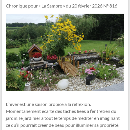
Vallée
Chronique pour « La Sambre » du 20 février 2026 N° 816
de
la
Sambre
Le
jardin
dans
tous
ses
états
!
L’hiver est une saison propice à la réflexion.
Momentanément écarté des tâches liées à l’entretien du
jardin, le jardinier a tout le temps de méditer en imaginant
ce qu’il pourrait créer de beau pour illuminer sa propriété,