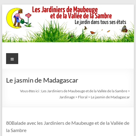
Aller
au
contenu
Les
Menu
Jardiniers
de
Le jasmin de Madagascar
Maubeuge
Vous êtes ici :
Les Jardiniers de Maubeuge et de la Vallée de la Sambre
>
Jardinage
>
Floral
>
Le jasmin de Madagascar
et
de
80Balade avec les Jardiniers de Maubeuge et de la Vallée de
la
la Sambre