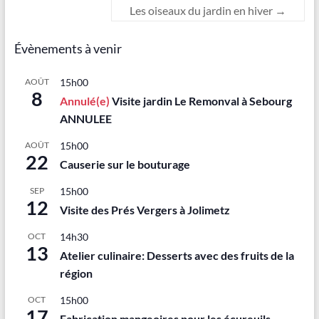
Les oiseaux du jardin en hiver
→
Évènements à venir
AOÛT
15h00
8
Annulé(e)
Visite jardin Le Remonval à Sebourg
ANNULEE
AOÛT
15h00
22
Causerie sur le bouturage
SEP
15h00
12
Visite des Prés Vergers à Jolimetz
OCT
14h30
13
Atelier culinaire: Desserts avec des fruits de la
région
OCT
15h00
17
Fabrication mangeoires pour les écureuils