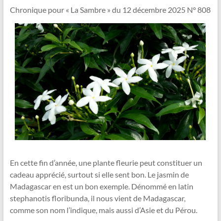
Vallée
Chronique pour « La Sambre » du 12 décembre 2025 N° 808
de
la
Sambre
Le
jardin
dans
tous
ses
états
!
En cette fin d’année, une plante fleurie peut constituer un
cadeau apprécié, surtout si elle sent bon. Le jasmin de
Madagascar en est un bon exemple. Dénommé en latin
stephanotis floribunda, il nous vient de Madagascar,
comme son nom l’indique, mais aussi d’Asie et du Pérou.