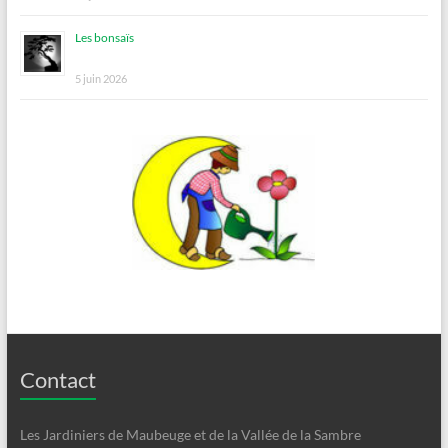
Les bonsaïs
5 juin 2026
Contact
Les Jardiniers de Maubeuge et de la Vallée de la Sambre