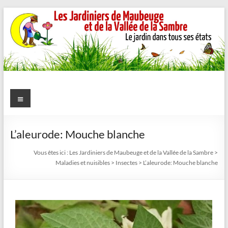
Aller
au
contenu
Les
Menu
Jardiniers
de
L’aleurode: Mouche blanche
Maubeuge
Vous êtes ici :
Les Jardiniers de Maubeuge et de la Vallée de la Sambre
>
Maladies et nuisibles
>
Insectes
>
L’aleurode: Mouche blanche
et
de
la