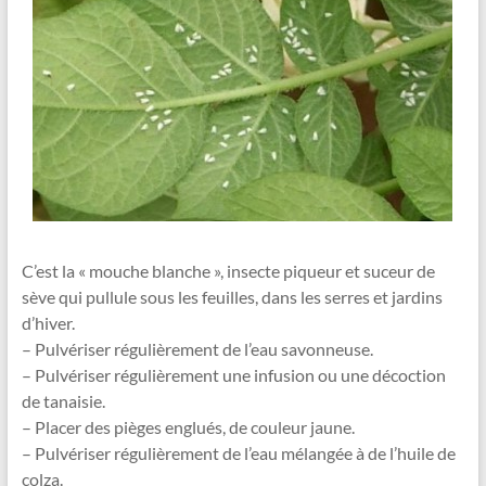
Vallée
de
la
Sambre
Le
jardin
dans
tous
ses
C’est la « mouche blanche », insecte piqueur et suceur de
états
sève qui pullule sous les feuilles, dans les serres et jardins
!
d’hiver.
– Pulvériser régulièrement de l’eau savonneuse.
– Pulvériser régulièrement une infusion ou une décoction
de tanaisie.
– Placer des pièges englués, de couleur jaune.
– Pulvériser régulièrement de l’eau mélangée à de l’huile de
colza.