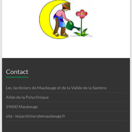
Contact
Les Jardiniers de Maubeuge et de la Vallée de la Sambre
Allée de la Polyclinique
59600 Maubeuge
site : lesjardiniersdemaubeuge.fr