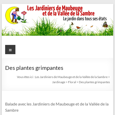
Aller
au
contenu
Les
Menu
Jardiniers
de
Des plantes grimpantes
Maubeuge
Vous êtes ici :
Les Jardiniers de Maubeuge et de la Vallée de la Sambre
>
Jardinage
>
Floral
>
Des plantes grimpantes
et
de
Balade avec les Jardiniers de Maubeuge et de la Vallée de la
la
Sambre