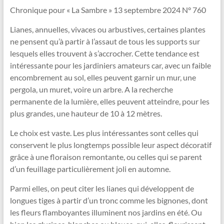
Vallée
Chronique pour « La Sambre » 13 septembre 2024 N° 760
de
Lianes, annuelles, vivaces ou arbustives, certaines plantes
la
ne pensent qu’à partir à l’assaut de tous les supports sur
Sambre
lesquels elles trouvent à s’accrocher. Cette tendance est
intéressante pour les jardiniers amateurs car, avec un faible
Le
encombrement au sol, elles peuvent garnir un mur, une
jardin
pergola, un muret, voire un arbre. A la recherche
dans
permanente de la lumière, elles peuvent atteindre, pour les
tous
plus grandes, une hauteur de 10 à 12 mètres.
ses
Le choix est vaste. Les plus intéressantes sont celles qui
états
conservent le plus longtemps possible leur aspect décoratif
!
grâce à une floraison remontante, ou celles qui se parent
d’un feuillage particulièrement joli en automne.
Parmi elles, on peut citer les lianes qui développent de
longues tiges à partir d’un tronc comme les bignones, dont
les fleurs flamboyantes illuminent nos jardins en été. Ou