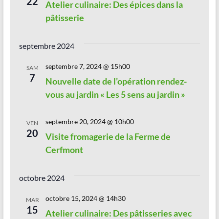
22
Atelier culinaire: Des épices dans la
v
e
pâtisserie
i
s
g
É
septembre 2024
a
v
septembre 7, 2024 @ 15h00
SAM
è
t
7
Nouvelle date de l’opération rendez-
n
i
vous au jardin « Les 5 sens au jardin »
e
o
m
septembre 20, 2024 @ 10h00
VEN
n
20
Visite fromagerie de la Ferme de
e
d
Cerfmont
n
e
t
v
octobre 2024
u
octobre 15, 2024 @ 14h30
MAR
e
15
Atelier culinaire: Des pâtisseries avec