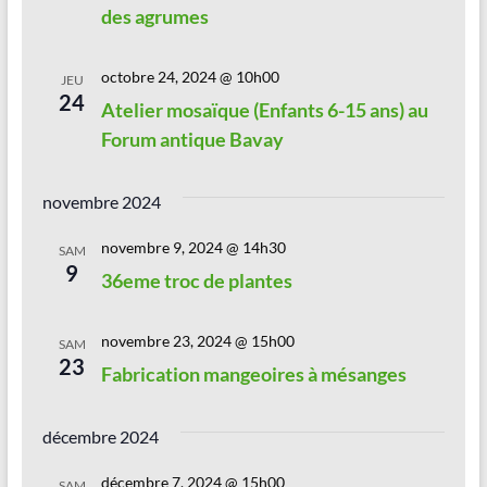
s
des agrumes
É
octobre 24, 2024 @ 10h00
JEU
v
24
Atelier mosaïque (Enfants 6-15 ans) au
è
Forum antique Bavay
n
e
novembre 2024
m
novembre 9, 2024 @ 14h30
SAM
9
e
36eme troc de plantes
n
novembre 23, 2024 @ 15h00
t
SAM
23
Fabrication mangeoires à mésanges
s
décembre 2024
décembre 7, 2024 @ 15h00
SAM