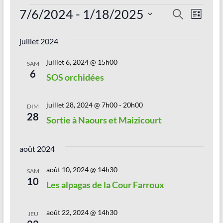
Vallée
Évènements
7/6/2024
 - 
1/18/2025
R
N
R
de
L
e
a
S
e
i
la
c
é
s
juillet 2024
v
c
h
l
t
Sambre
e
e
i
h
e
juillet 6, 2024 @ 15h00
SAM
c
r
6
Le
g
SOS orchidées
t
e
c
jardin
i
h
a
r
o
dans
e
juillet 28, 2024 @ 7h00
-
20h00
t
n
DIM
tous
c
28
n
Sortie à Naours et Maizicourt
ses
i
e
h
états
z
o
!
e
u
août 2024
n
n
e
e
août 10, 2024 @ 14h30
d
SAM
d
10
t
Les alpagas de la Cour Farroux
e
a
t
n
v
e
août 22, 2024 @ 14h30
a
JEU
.
u