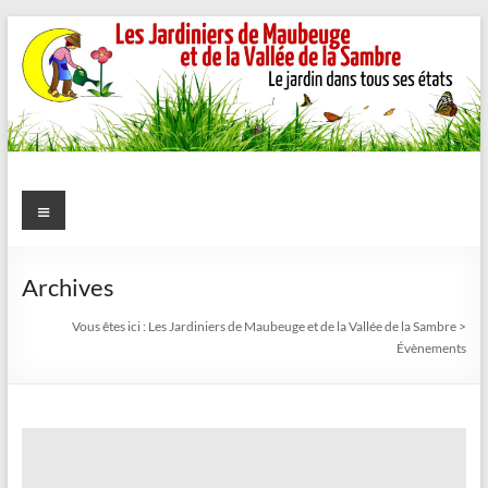
Aller
au
contenu
Les
Menu
Jardiniers
de
Archives
Maubeuge
Vous êtes ici :
Les Jardiniers de Maubeuge et de la Vallée de la Sambre
>
Évènements
et
de
la