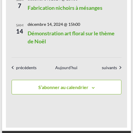
7
Fabrication nichoirs à mésanges
décembre 14, 2024 @ 15h00
SAM
14
Démonstration art floral sur le thème
de Noël
Évènements
Évènements
précédents
Aujourd’hui
suivants
S’abonner au calendrier